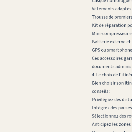
Casque homologué e
Vêtements adaptés :
Trousse de premiers
Kit de réparation po
Mini-compresseur et
Batterie externe et
GPS ou smartphone 
Ces accessoires gara
documents administr
4. Le choix de l’itin
Bien choisir son iti
conseils :
Privilégiez des dist
Intégrez des pauses
Sélectionnez des ro
Anticipez les zones