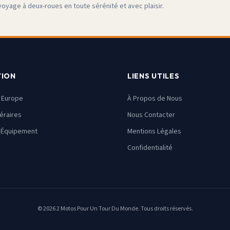
voyage à deux-roues en toute sérénité et avec plaisir.
TION
LIENS UTILES
s Europe
À Propos de Nous
néraires
Nous Contacter
 Équipement
Mentions Légales
Confidentialité
©
2026
2 Motos Pour Un Tour Du Monde. Tous droits réservés.