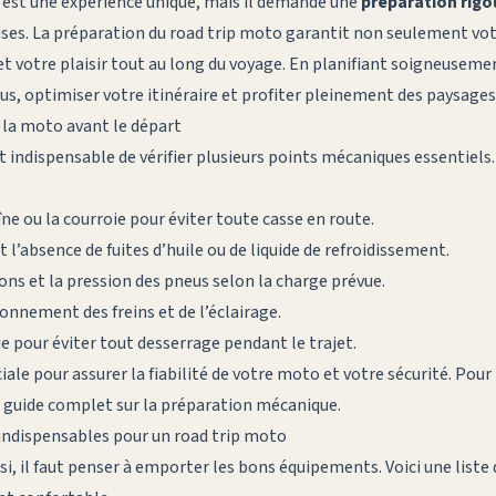
 est une expérience unique, mais il demande une
préparation rig
ises. La préparation du road trip moto garantit non seulement vot
et votre plaisir tout au long du voyage. En planifiant soigneusem
us, optimiser votre itinéraire et profiter pleinement des paysages
e la moto avant le départ
est indispensable de vérifier plusieurs points mécaniques essentiels.
îne ou la courroie pour éviter toute casse en route.
et l’absence de fuites d’huile ou de liquide de refroidissement.
ons et la pression des pneus selon la charge prévue.
onnement des freins et de l’éclairage.
e pour éviter tout desserrage pendant le trajet.
iale pour assurer la fiabilité de votre moto et votre sécurité. Pour 
 guide complet sur la préparation mécanique
.
indispensables pour un road trip moto
i, il faut penser à emporter les bons équipements. Voici une liste 