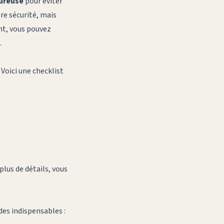
oureuse
pour éviter
re sécurité, mais
ent, vous pouvez
.
 Voici une checklist
plus de détails, vous
des indispensables :