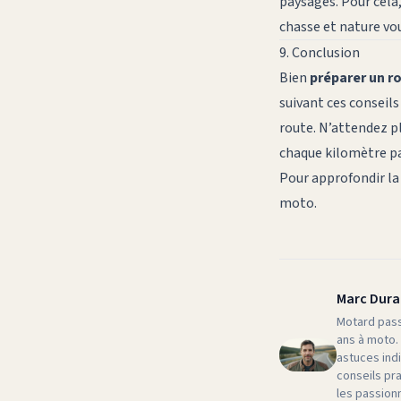
paysages. Pour cela,
chasse et nature
vou
9. Conclusion
Bien
préparer un r
suivant ces conseils
route. N’attendez p
chaque kilomètre p
Pour approfondir la
moto
.
Marc Dur
Motard pass
ans à moto.
astuces ind
conseils pr
les passionn