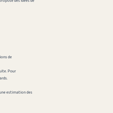
propose des idées de
ions de
uite. Pour
ards
.
i une estimation des