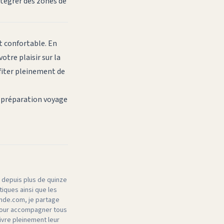
ntégrer des zones de
et confortable. En
otre plaisir sur la
fiter pleinement de
a
préparation voyage
 depuis plus de quinze
iques ainsi que les
nde.com, je partage
 pour accompagner tous
ivre pleinement leur