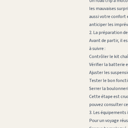
Un road trip à moto
les mauvaises surpr
aussi votre confort 
anticiper les imprév
2. La préparation d
Avant de partir, il 
à suivre :
Contrôler le kit cha
Vérifier la batterie 
Ajuster les suspensi
Tester le bon foncti
Serrer la boulonneri
Cette étape est cruc
pouvez consulter
ce
3. Les équipements 
Pour un voyage réuss