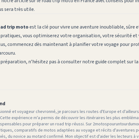
 notre article sur
le road trip moto en France avec conseils pour i
s sera très utile.
oad trip moto
est la clé pour vivre une aventure inoubliable, sûre 
 pratiques, vous optimiserez votre organisation, votre sécurité et v
lus, commencez dès maintenant à planifier votre voyage pour pro
arcouru.
 préparation, n’hésitez pas à consulter notre guide complet sur l
and
ionné et voyageur chevronné, je parcours les routes d'Europe et d'ailleurs
 Cette expérience m'a permis de découvrir les itinéraires les plus emblémat
ispensables pour préparer un road trip réussi. Sur 2motospouruntourdumo
atiques, comparatifs de motos adaptées au voyage et récits d'aventures
és, du novice au motard confirmé. Mon objectif est d'aider les lecteurs à v