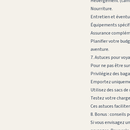
Hébergement (campi
Nourriture.
Entretien et éventu
Équipements spécif
Assurance compléme
Planifier votre budg
aventure.
7. Astuces pour voya
Pour ne pas être sur
Privilégiez des bag
Emportez uniquemen
Utilisez des sacs d
Testez votre chargem
Ces astuces facilite
8. Bonus : conseils 
Si vous envisagez un