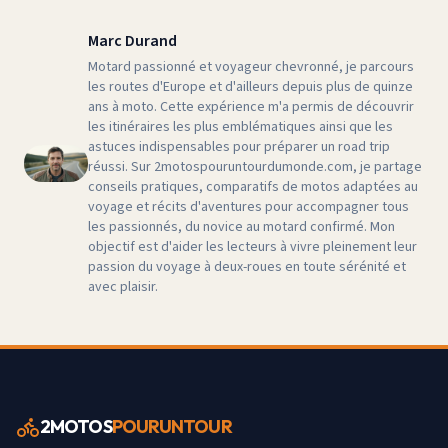
Marc Durand
Motard passionné et voyageur chevronné, je parcours
les routes d'Europe et d'ailleurs depuis plus de quinze
ans à moto. Cette expérience m'a permis de découvrir
les itinéraires les plus emblématiques ainsi que les
astuces indispensables pour préparer un road trip
réussi. Sur 2motospouruntourdumonde.com, je partage
conseils pratiques, comparatifs de motos adaptées au
voyage et récits d'aventures pour accompagner tous
les passionnés, du novice au motard confirmé. Mon
objectif est d'aider les lecteurs à vivre pleinement leur
passion du voyage à deux-roues en toute sérénité et
avec plaisir.
2MOTOS
POURUNTOUR