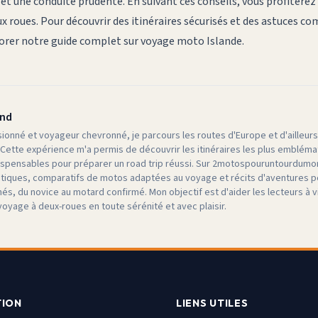
t une conduite prudente. En suivant ces conseils, vous profitere
x roues. Pour découvrir des itinéraires sécurisés et des astuces 
lorer notre guide complet sur
voyage moto Islande
.
and
ionné et voyageur chevronné, je parcours les routes d'Europe et d'ailleurs
 Cette expérience m'a permis de découvrir les itinéraires les plus emblémat
ispensables pour préparer un road trip réussi. Sur 2motospouruntourdumo
atiques, comparatifs de motos adaptées au voyage et récits d'aventures
és, du novice au motard confirmé. Mon objectif est d'aider les lecteurs à v
voyage à deux-roues en toute sérénité et avec plaisir.
TION
LIENS UTILES