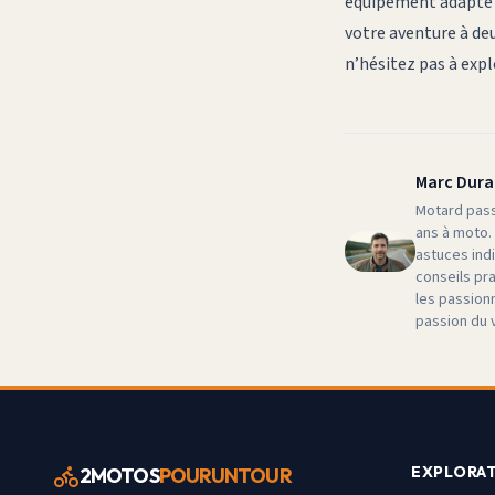
équipement adapté e
votre aventure à deu
n’hésitez pas à exp
Marc Dur
Motard pass
ans à moto.
astuces ind
conseils pr
les passionn
passion du 
EXPLORA
2MOTOS
POURUNTOUR