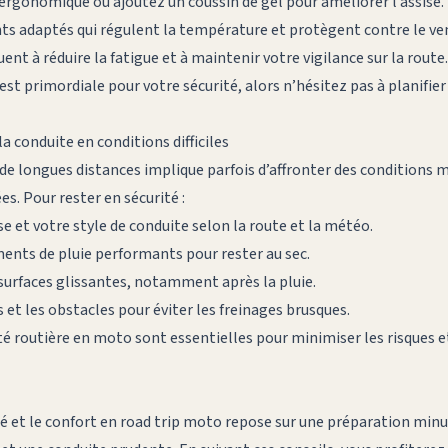
 ergonomique ou ajoutez un coussin de gel pour améliorer l’assise.
s adaptés qui régulent la température et protègent contre le vent
ent à réduire la fatigue et à maintenir votre vigilance sur la route.
 est primordiale pour votre sécurité, alors n’hésitez pas à planifie
la conduite en conditions difficiles
de longues distances implique parfois d’affronter des conditions
s. Pour rester en sécurité :
e et votre style de conduite selon la route et la météo.
ments de pluie performants pour rester au sec.
 surfaces glissantes, notamment après la pluie.
s et les obstacles pour éviter les freinages brusques.
té routière en moto sont essentielles pour minimiser les risques e
té et le confort en road trip moto repose sur une préparation minu