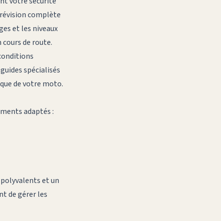
nt votre sécurité
e révision complète
ges et les niveaux
 cours de route.
conditions
guides spécialisés
ique de votre moto.
pements adaptés :
 polyvalents et un
t de gérer les