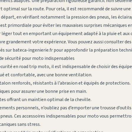
ments adaptés. Une préparation rigoureuse garantit non seuleme
t optimal sur la route. Pour cela, il est recommandé de suivre un
 départ, en vérifiant notamment la pression des pneus, les éclaira
 est primordiale pour éviter les mauvaises surprises mécaniques en
er léger tout en emportant un équipement adapté à la pluie et aux 
e grandement votre expérience. Vous pouvez aussi consulter des 
és sur
bateca-ingenierie.fr
pour approfondir la préparation techn
de sécurité pour moto indispensables
curité en road trip moto, il est indispensable de choisir des équi
 et confortable, avec une bonne ventilation.
alon renforcés, résistants à l’abrasion et équipés de protections.
ques pour assurer une bonne prise en main.
s offrant un maintien optimal de la cheville.
pements personnels, n’oubliez pas d’emporter une trousse d’outils
e pneus. Ces accessoires indispensables pour moto vous permettron
caniques sans stress.