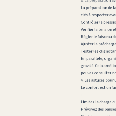
3. La préparation av
La préparation de la
clés à respecter avan
Contrôler la pressio
Vérifier la tension e
Régler le faisceau d
Ajuster la précharge
Tester les clignotant
En parallèle, organi
gravité. Cela amélio
pouvez consulter not
4. Les astuces pour
Le confort est un fa
:
Limitez la charge du
Prévoyez des pauses 