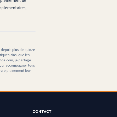
z pleinement de
complémentaires,
 depuis plus de quinze
iques ainsi que les
nde.com, je partage
 pour accompagner tous
ivre pleinement leur
CONTACT