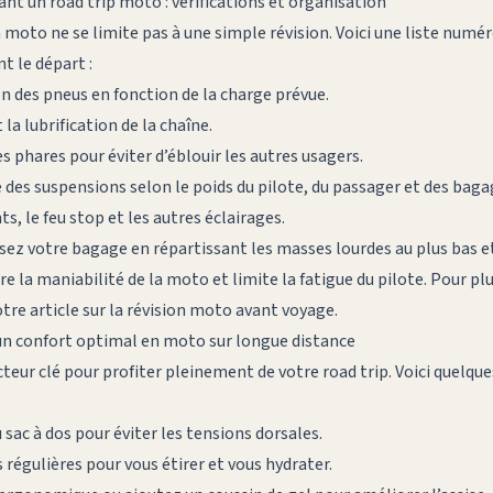
ant un road trip moto : vérifications et organisation
 moto ne se limite pas à une simple révision. Voici une liste numé
t le départ :
n des pneus en fonction de la charge prévue.
t la lubrification de la chaîne.
es phares pour éviter d’éblouir les autres usagers.
 des suspensions selon le poids du pilote, du passager et des baga
s, le feu stop et les autres éclairages.
sez votre bagage en répartissant les masses lourdes au plus bas e
re la maniabilité de la moto et limite la fatigue du pilote. Pour plu
re article sur la
révision moto avant voyage
.
 un confort optimal en moto sur longue distance
cteur clé pour profiter pleinement de votre road trip. Voici quelqu
 sac à dos pour éviter les tensions dorsales.
régulières pour vous étirer et vous hydrater.