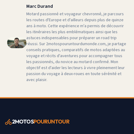
Marc Durand
Motard passionné et voyageur chevronné, je parcours
les routes d'Europe et d'ailleurs depuis plus de quinze
ans à moto. Cette expérience m'a permis de découvrir
les itinéraires les plus emblématiques ainsi que les
astuces indispensables pour préparer un road trip
réussi. Sur 2motospouruntourdumonde.com, je partage
conseils pratiques, comparatifs de motos adaptées au
voyage et récits d'aventures pour accompagner tous
les passionnés, du novice au motard confirmé. Mon
objectif est d'aider les lecteurs à vivre pleinement leur
passion du voyage à deux-roues en toute sérénité et
avec plaisir.
2MOTOS
POURUNTOUR